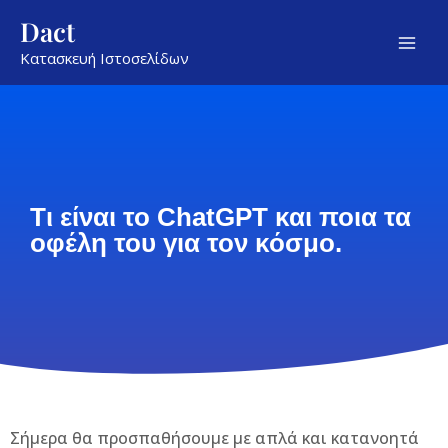
Μετάβαση
Mai
Dact
στο
Men
Κατασκευή Ιστοσελίδων
περιεχόμενο
Τι είναι το ChatGPT και ποια τα
οφέλη του για τον κόσμο.
Σήμερα θα προσπαθήσουμε με απλά και κατανοητά