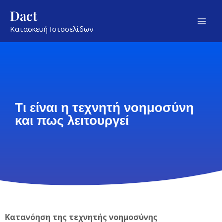
Μετάβαση
Mai
Dact
στο
Men
Κατασκευή Ιστοσελίδων
περιεχόμενο
Τι είναι η τεχνητή νοημοσύνη
και πως λειτουργεί
Κατανόηση της τεχνητής νοημοσύνης